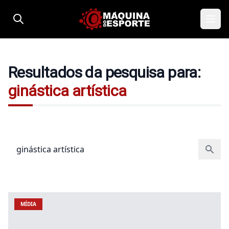
Pular para o conteúdo
Resultados da pesquisa para:
ginástica artística
Pesquisar por:
MÍDIA