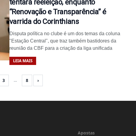
tentará reeleição, enquanto
“Renovação e Transparência” é
varrida do Corinthians
Disputa política no clube é um dos temas da coluna
"Estação Central", que traz também bastidores da
reunião da CBF para a criação da liga unificada
LEIA MAIS
…
3
8
›
Apostas