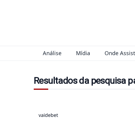
Pular para o conteúdo
Análise
Mídia
Onde Assist
Resultados da pesquisa p
Pesquisar por: