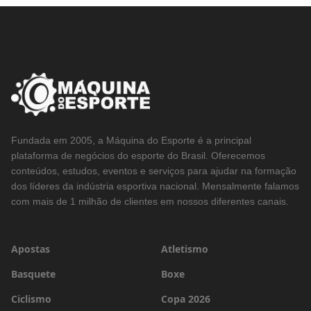
Fundada em 2005, a Máquina do Esporte é a principal
plataforma de negócios do esporte do Brasil. Oferecemos
conteúdos, estudos, eventos e serviços para ajudar na formação
dos líderes da indústria esportiva nacional. Mensalmente falamos
com mais de 1 milhão de clientes em nossos diferentes canais.
Apostas
Atletismo
Basquete
Boxe
Ciclismo
Copa 2026