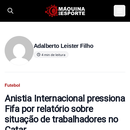
Pular para o conteúdo
Adalberto Leister Filho
4 min de leitura
Futebol
Anistia Internacional pressiona
Fifa por relatório sobre
situação de trabalhadores no
Catar