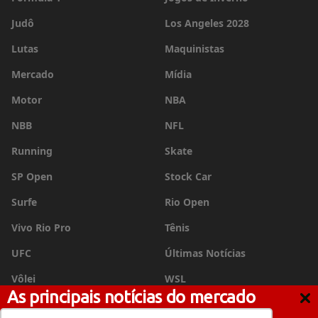
Judô
Los Angeles 2028
Lutas
Maquinistas
Mercado
Mídia
Motor
NBA
NBB
NFL
Running
Skate
SP Open
Stock Car
Surfe
Rio Open
Vivo Rio Pro
Tênis
UFC
Últimas Notícias
Vôlei
WSL
As principais notícias do mercado