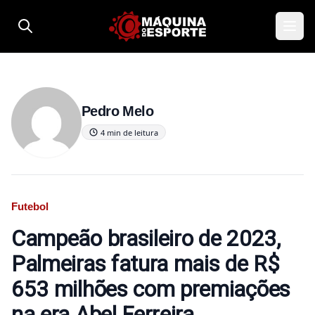
Pular para o conteúdo
Pedro Melo
4 min de leitura
Futebol
Campeão brasileiro de 2023,
Palmeiras fatura mais de R$
653 milhões com premiações
na era Abel Ferreira