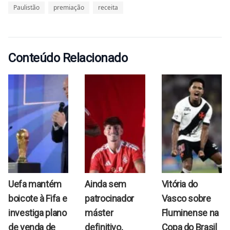
Paulistão
premiação
receita
Conteúdo Relacionado
Uefa mantém
Ainda sem
Vitória do
boicote à Fifa e
patrocinador
Vasco sobre
investiga plano
máster
Fluminense na
de venda de
definitivo,
Copa do Brasil