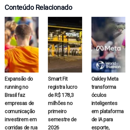
Conteúdo Relacionado
Expansão do
Smart Fit
Oakley Meta
running no
registra lucro
transforma
Brasil faz
de R$ 178,3
óculos
empresas de
milhões no
inteligentes
comunicação
primeiro
em plataforma
investirem em
semestre de
de IA para
corridas de rua
2026
esporte,