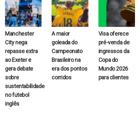
Manchester
A maior
Visa oferece
City nega
goleada do
pré-venda de
repasse extra
Campeonato
ingressos da
ao Exeter e
Brasileiro na
Copa do
gera debate
era dos pontos
Mundo 2026
sobre
corridos
para clientes
sustentabilidade
no futebol
inglês