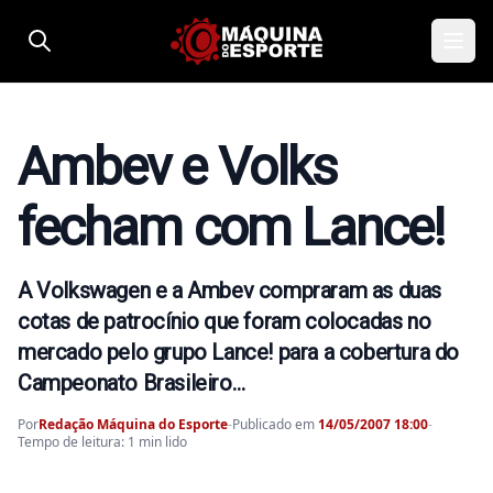
Pular para o conteúdo
Ambev e Volks
fecham com Lance!
A Volkswagen e a Ambev compraram as duas
cotas de patrocínio que foram colocadas no
mercado pelo grupo Lance! para a cobertura do
Campeonato Brasileiro…
Por
Redação Máquina do Esporte
-
Publicado em
14/05/2007 18:00
-
Tempo de leitura: 1 min lido