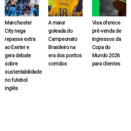
Manchester
A maior
Visa oferece
City nega
goleada do
pré-venda de
repasse extra
Campeonato
ingressos da
ao Exeter e
Brasileiro na
Copa do
gera debate
era dos pontos
Mundo 2026
sobre
corridos
para clientes
sustentabilidade
no futebol
inglês