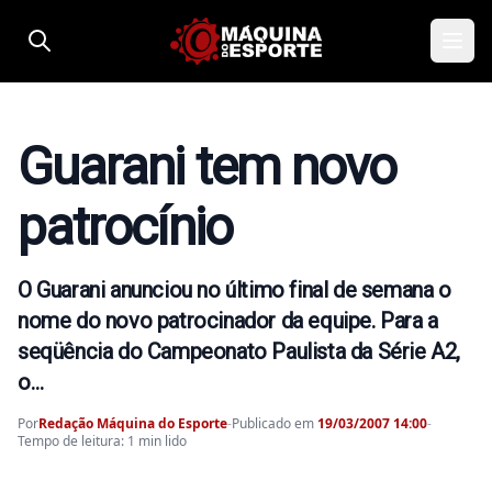
Pular para o conteúdo
Guarani tem novo
patrocínio
O Guarani anunciou no último final de semana o
nome do novo patrocinador da equipe. Para a
seqüência do Campeonato Paulista da Série A2,
o…
Por
Redação Máquina do Esporte
-
Publicado em
19/03/2007 14:00
-
Tempo de leitura: 1 min lido