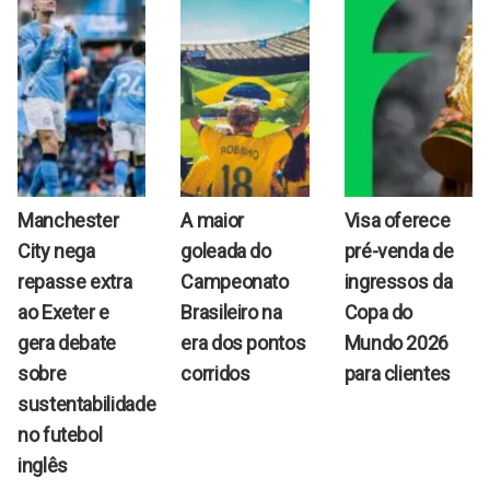
Manchester
A maior
Visa oferece
City nega
goleada do
pré-venda de
repasse extra
Campeonato
ingressos da
ao Exeter e
Brasileiro na
Copa do
gera debate
era dos pontos
Mundo 2026
sobre
corridos
para clientes
sustentabilidade
no futebol
inglês