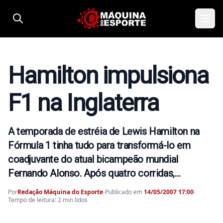
Pular para o conteúdo
Hamilton impulsiona
F1 na Inglaterra
A temporada de estréia de Lewis Hamilton na
Fórmula 1 tinha tudo para transformá-lo em
coadjuvante do atual bicampeão mundial
Fernando Alonso. Após quatro corridas,…
Por
Redação Máquina do Esporte
-
Publicado em
14/05/2007 17:00
-
Tempo de leitura: 2 min lidos