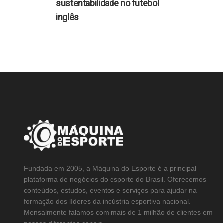
sustentabilidade no futebol
inglês
Fundada em 2005, a Máquina do Esporte é a principal
plataforma de negócios do esporte do Brasil. Oferecemos
conteúdos, estudos, eventos e serviços para ajudar na
formação dos líderes da indústria esportiva nacional.
Mensalmente falamos com mais de 1 milhão de clientes em
nossos diferentes canais.