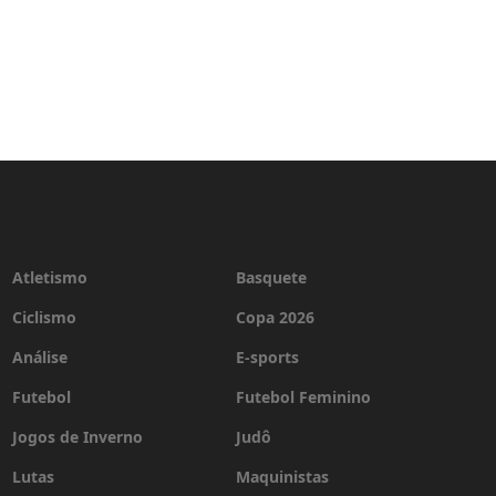
Atletismo
Basquete
Ciclismo
Copa 2026
Análise
E-sports
Futebol
Futebol Feminino
Jogos de Inverno
Judô
Lutas
Maquinistas