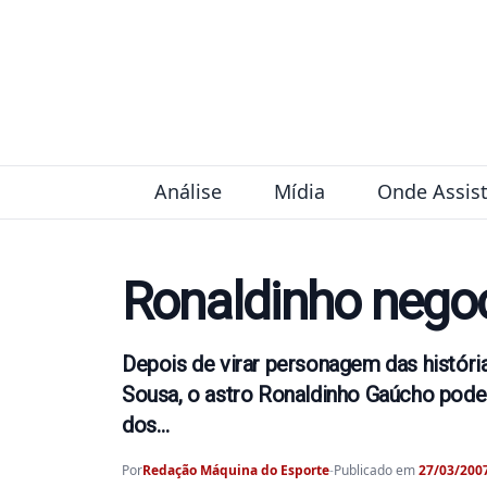
Pular para o conteúdo
Análise
Mídia
Onde Assist
Ronaldinho nego
Depois de virar personagem das históri
Sousa, o astro Ronaldinho Gaúcho pod
dos…
Por
Redação Máquina do Esporte
-
Publicado em
27/03/2007