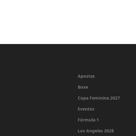
Apostas
Boxe
Copa Feminina 2027
Eventos
Fórmula 1
Los Angeles 2028