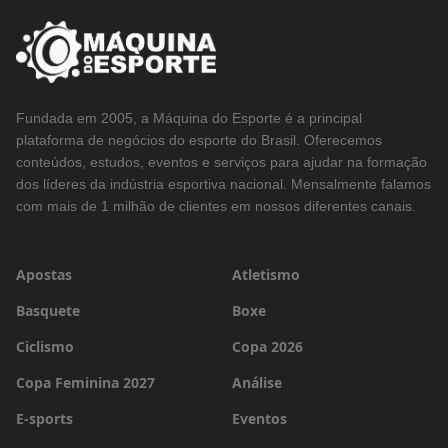
Fundada em 2005, a Máquina do Esporte é a principal
plataforma de negócios do esporte do Brasil. Oferecemos
conteúdos, estudos, eventos e serviços para ajudar na formação
dos líderes da indústria esportiva nacional. Mensalmente falamos
com mais de 1 milhão de clientes em nossos diferentes canais.
Apostas
Atletismo
Basquete
Boxe
Ciclismo
Copa 2026
Copa Feminina 2027
Análise
E-sports
Eventos