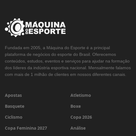
Fundada em 2005, a Máquina do Esporte é a principal
plataforma de negócios do esporte do Brasil. Oferecemos
conteúdos, estudos, eventos e serviços para ajudar na formação
dos líderes da indústria esportiva nacional. Mensalmente falamos
com mais de 1 milhão de clientes em nossos diferentes canais.
Apostas
Atletismo
Basquete
Boxe
Ciclismo
Copa 2026
Copa Feminina 2027
Análise