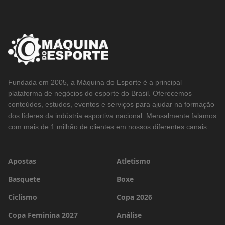
Fundada em 2005, a Máquina do Esporte é a principal
plataforma de negócios do esporte do Brasil. Oferecemos
conteúdos, estudos, eventos e serviços para ajudar na formação
dos líderes da indústria esportiva nacional. Mensalmente falamos
com mais de 1 milhão de clientes em nossos diferentes canais.
Apostas
Atletismo
Basquete
Boxe
Ciclismo
Copa 2026
Copa Feminina 2027
Análise