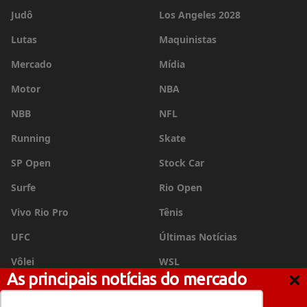
Judô
Los Angeles 2028
Lutas
Maquinistas
Mercado
Mídia
Motor
NBA
NBB
NFL
Running
Skate
SP Open
Stock Car
Surfe
Rio Open
Vivo Rio Pro
Tênis
UFC
Últimas Notícias
Vôlei
WSL
As principais notícias do mercado
esportivo no seu e-mail