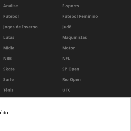
Análise
E-sports
Futebol
Futebol Feminino
Jogos de Inverno
Judô
Lutas
Maquinistas
Mídia
Motor
NBB
NFL
Skate
SP Open
Surfe
Rio Open
Tênis
UFC
Vôlei
WSL
eúdo.
Anuncie
/
Institucional
/
Política de privacidade