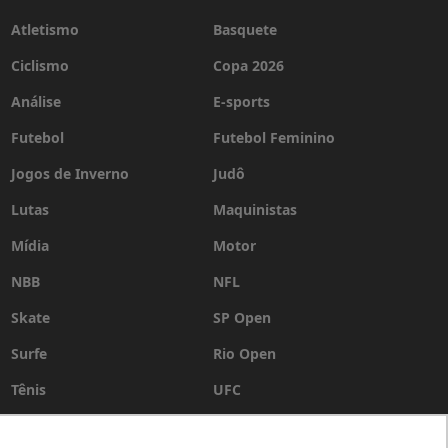
Atletismo
Basquete
Ciclismo
Copa 2026
Análise
E-sports
Futebol
Futebol Feminino
Jogos de Inverno
Judô
Lutas
Maquinistas
Mídia
Motor
NBB
NFL
Skate
SP Open
Surfe
Rio Open
Tênis
UFC
Vôlei
WSL