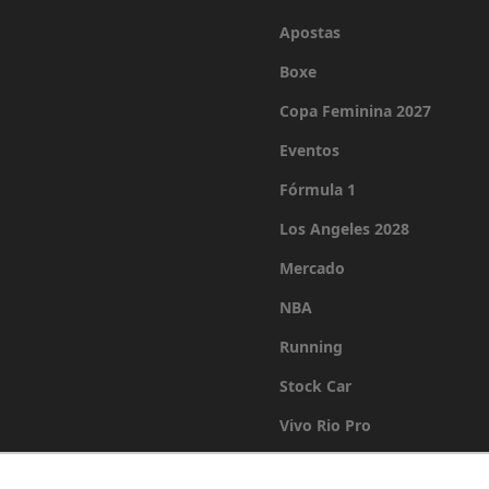
Apostas
Boxe
Copa Feminina 2027
Eventos
Fórmula 1
Los Angeles 2028
Mercado
NBA
Running
Stock Car
Vivo Rio Pro
Últimas Notícias