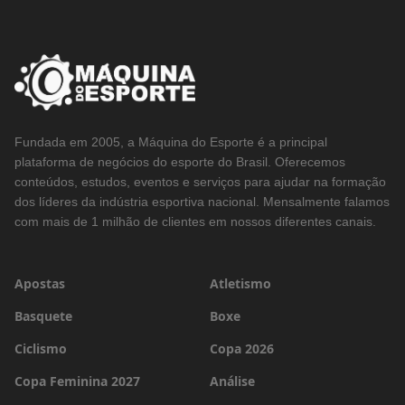
Fundada em 2005, a Máquina do Esporte é a principal
plataforma de negócios do esporte do Brasil. Oferecemos
conteúdos, estudos, eventos e serviços para ajudar na formação
dos líderes da indústria esportiva nacional. Mensalmente falamos
com mais de 1 milhão de clientes em nossos diferentes canais.
Apostas
Atletismo
Basquete
Boxe
Ciclismo
Copa 2026
Copa Feminina 2027
Análise