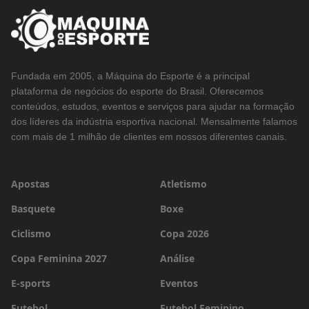
Fundada em 2005, a Máquina do Esporte é a principal
plataforma de negócios do esporte do Brasil. Oferecemos
conteúdos, estudos, eventos e serviços para ajudar na formação
dos líderes da indústria esportiva nacional. Mensalmente falamos
com mais de 1 milhão de clientes em nossos diferentes canais.
Apostas
Atletismo
Basquete
Boxe
Ciclismo
Copa 2026
Copa Feminina 2027
Análise
E-sports
Eventos
Futebol
Futebol Feminino