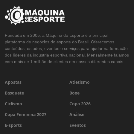
Fundada em 2005, a Máquina do Esporte é a principal
plataforma de negócios do esporte do Brasil. Oferecemos
conteúdos, estudos, eventos e serviços para ajudar na formação
dos líderes da indústria esportiva nacional. Mensalmente falamos
com mais de 1 milhão de clientes em nossos diferentes canais.
Apostas
Atletismo
Basquete
Boxe
Ciclismo
Copa 2026
Copa Feminina 2027
Análise
E-sports
Eventos