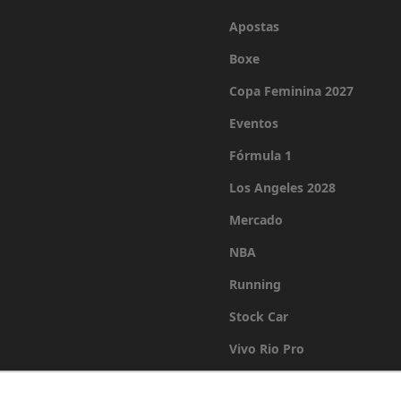
Apostas
Boxe
Copa Feminina 2027
Eventos
Fórmula 1
Los Angeles 2028
Mercado
NBA
Running
Stock Car
Vivo Rio Pro
Últimas Notícias