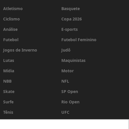
Atletismo
Basquete
Ciclismo
Copa 2026
Análise
E-sports
Futebol
Futebol Feminino
Jogos de Inverno
Judô
Lutas
Maquinistas
Mídia
Motor
NBB
NFL
Skate
SP Open
Surfe
Rio Open
Tênis
UFC
Vôlei
WSL