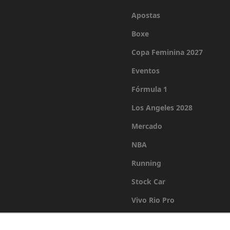
Apostas
Boxe
Copa Feminina 2027
Eventos
Fórmula 1
Los Angeles 2028
Mercado
NBA
Running
Stock Car
Vivo Rio Pro
Últimas Notícias