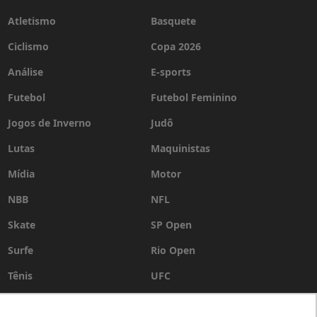
Atletismo
Basquete
Ciclismo
Copa 2026
Análise
E-sports
Futebol
Futebol Feminino
Jogos de Inverno
Judô
Lutas
Maquinistas
Mídia
Motor
NBB
NFL
Skate
SP Open
Surfe
Rio Open
Tênis
UFC
Vôlei
WSL