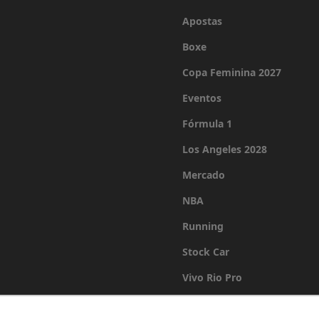
Apostas
Boxe
Copa Feminina 2027
Eventos
Fórmula 1
Los Angeles 2028
Mercado
NBA
Running
Stock Car
Vivo Rio Pro
Últimas Notícias