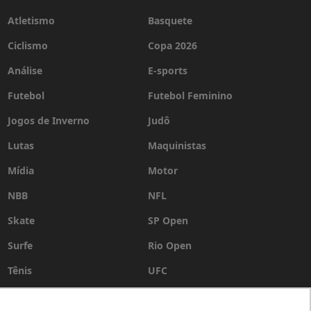
Atletismo
Basquete
Ciclismo
Copa 2026
Análise
E-sports
Futebol
Futebol Feminino
Jogos de Inverno
Judô
Lutas
Maquinistas
Mídia
Motor
NBB
NFL
Skate
SP Open
Surfe
Rio Open
Tênis
UFC
Vôlei
WSL