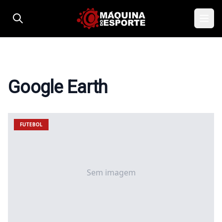
Pular para o conteúdo
Google Earth
FUTEBOL
Sem imagem