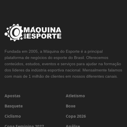
Fundada em 2005, a Máquina do Esporte é a principal
plataforma de negócios do esporte do Brasil. Oferecemos
conteúdos, estudos, eventos e serviços para ajudar na formação
dos líderes da indústria esportiva nacional. Mensalmente falamos
com mais de 1 milhão de clientes em nossos diferentes canais.
Apostas
Atletismo
Basquete
Boxe
Ciclismo
Copa 2026
Copa Feminina 2027
Análise