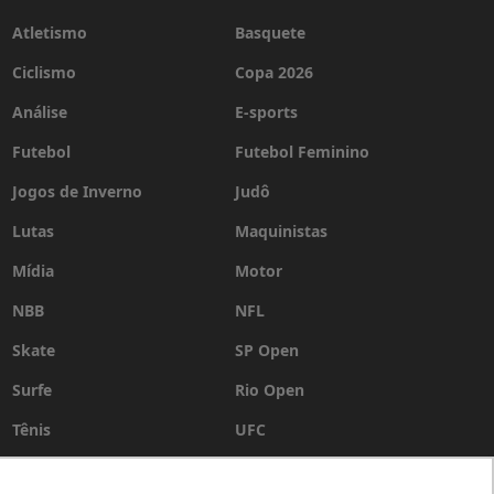
Atletismo
Basquete
Ciclismo
Copa 2026
Análise
E-sports
Futebol
Futebol Feminino
Jogos de Inverno
Judô
Lutas
Maquinistas
Mídia
Motor
NBB
NFL
Skate
SP Open
Surfe
Rio Open
Tênis
UFC
Vôlei
WSL