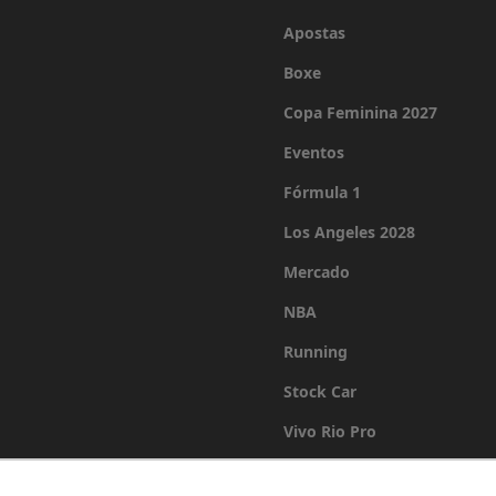
Apostas
Boxe
Copa Feminina 2027
Eventos
Fórmula 1
Los Angeles 2028
Mercado
NBA
Running
Stock Car
Vivo Rio Pro
Últimas Notícias