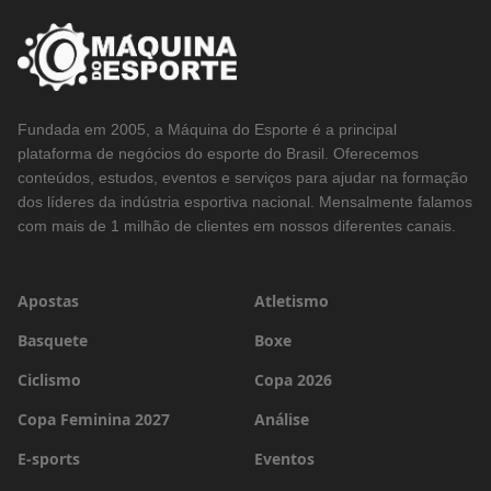
Fundada em 2005, a Máquina do Esporte é a principal
plataforma de negócios do esporte do Brasil. Oferecemos
conteúdos, estudos, eventos e serviços para ajudar na formação
dos líderes da indústria esportiva nacional. Mensalmente falamos
com mais de 1 milhão de clientes em nossos diferentes canais.
Apostas
Atletismo
Basquete
Boxe
Ciclismo
Copa 2026
Copa Feminina 2027
Análise
E-sports
Eventos