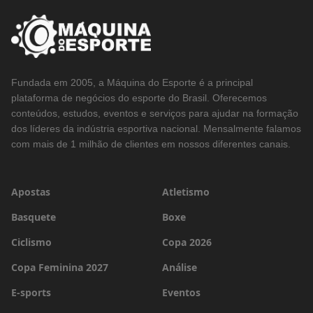
Fundada em 2005, a Máquina do Esporte é a principal
plataforma de negócios do esporte do Brasil. Oferecemos
conteúdos, estudos, eventos e serviços para ajudar na formação
dos líderes da indústria esportiva nacional. Mensalmente falamos
com mais de 1 milhão de clientes em nossos diferentes canais.
Apostas
Atletismo
Basquete
Boxe
Ciclismo
Copa 2026
Copa Feminina 2027
Análise
E-sports
Eventos