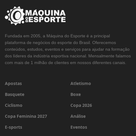
Fundada em 2005, a Máquina do Esporte é a principal
plataforma de negócios do esporte do Brasil. Oferecemos
conteúdos, estudos, eventos e serviços para ajudar na formação
dos líderes da indústria esportiva nacional. Mensalmente falamos
com mais de 1 milhão de clientes em nossos diferentes canais.
Apostas
Atletismo
Basquete
Boxe
Ciclismo
Copa 2026
Copa Feminina 2027
Análise
E-sports
Eventos