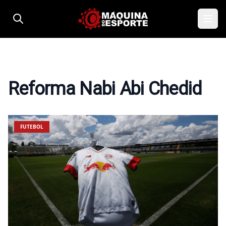
Pular para o conteúdo
Reforma Nabi Abi Chedid
FUTEBOL