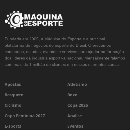
Fundada em 2005, a Máquina do Esporte é a principal
plataforma de negócios do esporte do Brasil. Oferecemos
conteúdos, estudos, eventos e serviços para ajudar na formação
dos líderes da indústria esportiva nacional. Mensalmente falamos
com mais de 1 milhão de clientes em nossos diferentes canais.
Apostas
Atletismo
Basquete
Boxe
Ciclismo
Copa 2026
Copa Feminina 2027
Análise
E-sports
Eventos