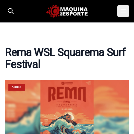
Pular para o conteúdo
Rema WSL Squarema Surf
Festival
SURFE