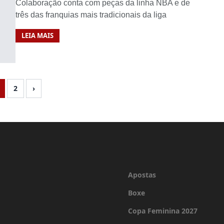
Colaboração conta com peças da linha NBA e de
três das franquias mais tradicionais da liga
LEIA MAIS
2
›
Apostas
Boxe
Copa Feminina 2027