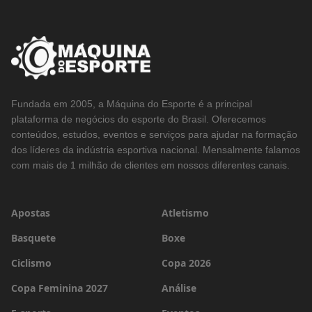
Fundada em 2005, a Máquina do Esporte é a principal
plataforma de negócios do esporte do Brasil. Oferecemos
conteúdos, estudos, eventos e serviços para ajudar na formação
dos líderes da indústria esportiva nacional. Mensalmente falamos
com mais de 1 milhão de clientes em nossos diferentes canais.
Apostas
Atletismo
Basquete
Boxe
Ciclismo
Copa 2026
Copa Feminina 2027
Análise