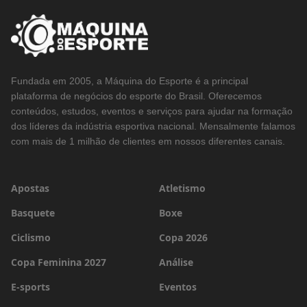
Fundada em 2005, a Máquina do Esporte é a principal
plataforma de negócios do esporte do Brasil. Oferecemos
conteúdos, estudos, eventos e serviços para ajudar na formação
dos líderes da indústria esportiva nacional. Mensalmente falamos
com mais de 1 milhão de clientes em nossos diferentes canais.
Apostas
Atletismo
Basquete
Boxe
Ciclismo
Copa 2026
Copa Feminina 2027
Análise
E-sports
Eventos