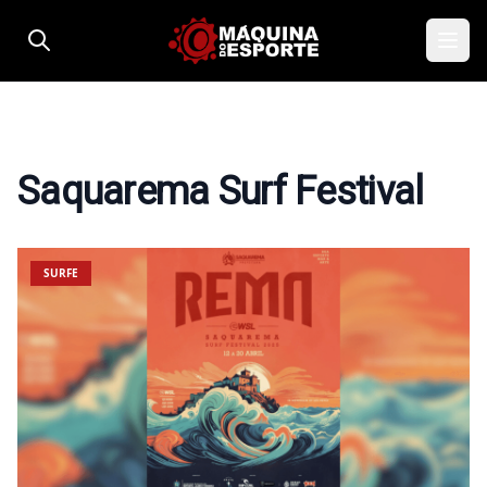
Pular para o conteúdo
Saquarema Surf Festival
SURFE