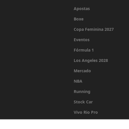
Apostas
Boxe
Copa Feminina 2027
Eventos
Fórmula 1
Los Angeles 2028
Mercado
NBA
Running
Stock Car
Vivo Rio Pro
Últimas Notícias