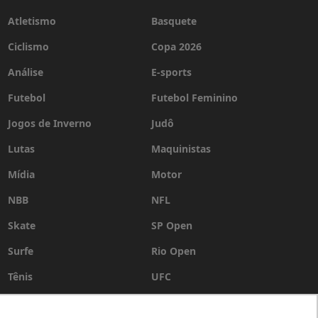
Atletismo
Basquete
Ciclismo
Copa 2026
Análise
E-sports
Futebol
Futebol Feminino
Jogos de Inverno
Judô
Lutas
Maquinistas
Mídia
Motor
NBB
NFL
Skate
SP Open
Surfe
Rio Open
Tênis
UFC
Vôlei
WSL