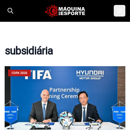
Pular para o conteúdo
subsidiária
COPA 2026