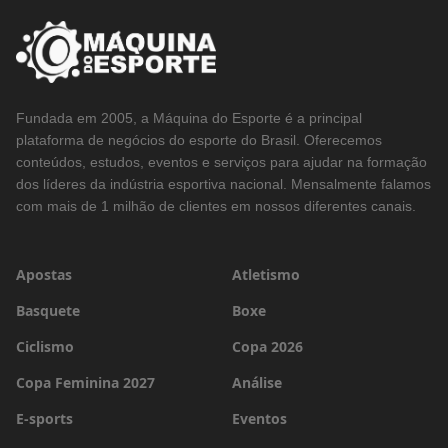
Fundada em 2005, a Máquina do Esporte é a principal
plataforma de negócios do esporte do Brasil. Oferecemos
conteúdos, estudos, eventos e serviços para ajudar na formação
dos líderes da indústria esportiva nacional. Mensalmente falamos
com mais de 1 milhão de clientes em nossos diferentes canais.
Apostas
Atletismo
Basquete
Boxe
Ciclismo
Copa 2026
Copa Feminina 2027
Análise
E-sports
Eventos