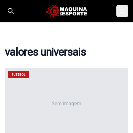
Pular para o conteúdo
valores universais
FUTEBOL
Sem imagem