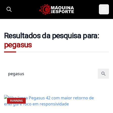
Pular para o conteúdo
Resultados da pesquisa para:
pegasus
Pesquisar por:
RUNNING