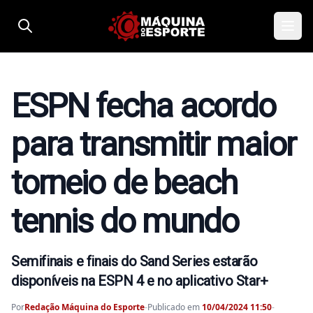
Pular para o conteúdo
ESPN fecha acordo
para transmitir maior
torneio de beach
tennis do mundo
Semifinais e finais do Sand Series estarão
disponíveis na ESPN 4 e no aplicativo Star+
Por
Redação Máquina do Esporte
-
Publicado em
10/04/2024 11:50
-