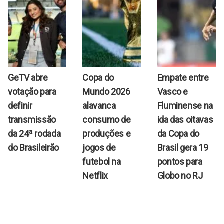
GeTV abre
Copa do
Empate entre
votação para
Mundo 2026
Vasco e
definir
alavanca
Fluminense na
transmissão
consumo de
ida das oitavas
da 24ª rodada
produções e
da Copa do
do Brasileirão
jogos de
Brasil gera 19
futebol na
pontos para
Netflix
Globo no RJ