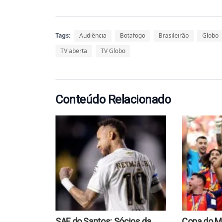
Tags:
Audiência
Botafogo
Brasileirão
Globo
TV aberta
TV Globo
Conteúdo Relacionado
SAF do Santos: Sócios da
Copa do M