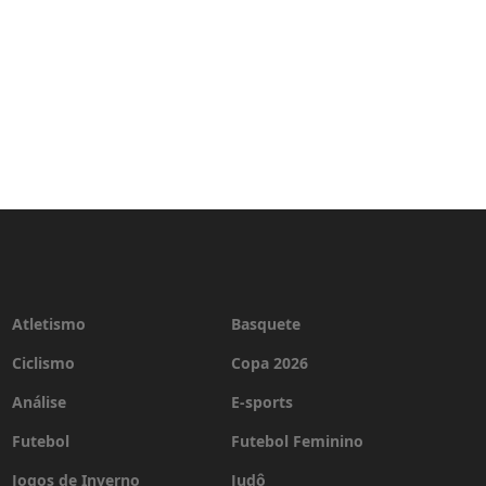
Atletismo
Basquete
Ciclismo
Copa 2026
Análise
E-sports
Futebol
Futebol Feminino
Jogos de Inverno
Judô