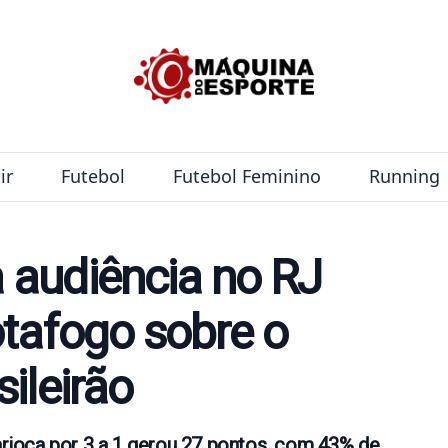
ir
Futebol
Futebol Feminino
Running
 audiência no RJ
otafogo sobre o
ileirão
carioca por 3 a 1 gerou 27 pontos, com 43% de