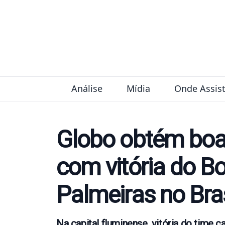
Pular para o conteúdo
Análise
Mídia
Onde Assist
Globo obtém boa
com vitória do B
Palmeiras no Bras
Na capital fluminense, vitória do time 