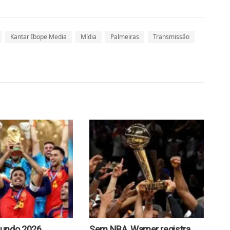
Kantar Ibope Media
Mídia
Palmeiras
Transmissão
undo 2026
Sem NBA, Warner registra