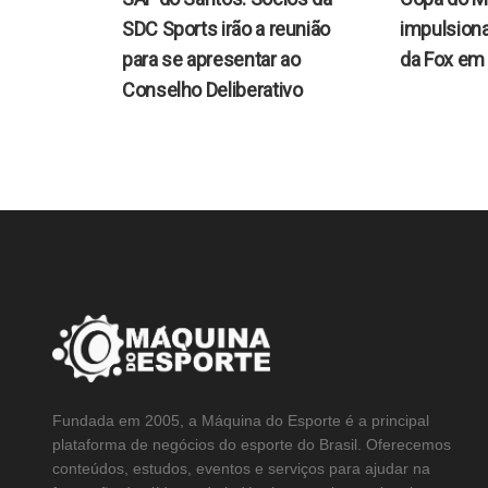
SDC Sports irão a reunião
impulsiona
para se apresentar ao
da Fox em 
Conselho Deliberativo
Fundada em 2005, a Máquina do Esporte é a principal
plataforma de negócios do esporte do Brasil. Oferecemos
conteúdos, estudos, eventos e serviços para ajudar na