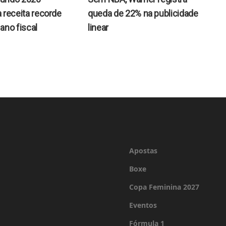
 receita recorde
queda de 22% na publicidade
ano fiscal
linear
Apostas
Boxe
Copa Feminina 2027
Eventos
Fórmula 1