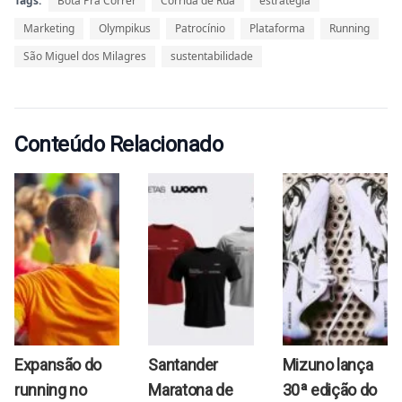
Tags:
Bota Pra Correr
Corrida de Rua
estratégia
Marketing
Olympikus
Patrocínio
Plataforma
Running
São Miguel dos Milagres
sustentabilidade
Conteúdo Relacionado
Expansão do
Santander
Mizuno lança
running no
Maratona de
30ª edição do