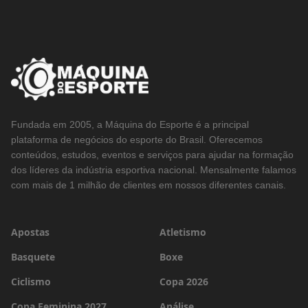
Fundada em 2005, a Máquina do Esporte é a principal
plataforma de negócios do esporte do Brasil. Oferecemos
conteúdos, estudos, eventos e serviços para ajudar na formação
dos líderes da indústria esportiva nacional. Mensalmente falamos
com mais de 1 milhão de clientes em nossos diferentes canais.
Apostas
Atletismo
Basquete
Boxe
Ciclismo
Copa 2026
Copa Feminina 2027
Análise