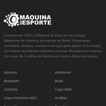
Fundada em 2005, a Máquina do Esporte é a principal
plataforma de negócios do esporte do Brasil. Oferecemos
conteúdos, estudos, eventos e serviços para ajudar na formação
dos líderes da indústria esportiva nacional. Mensalmente falamos
com mais de 1 milhão de clientes em nossos diferentes canais.
Apostas
Atletismo
Basquete
Boxe
Ciclismo
Copa 2026
Copa Feminina 2027
Análise