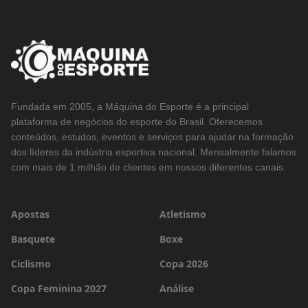
Fundada em 2005, a Máquina do Esporte é a principal
plataforma de negócios do esporte do Brasil. Oferecemos
conteúdos, estudos, eventos e serviços para ajudar na formação
dos líderes da indústria esportiva nacional. Mensalmente falamos
com mais de 1 milhão de clientes em nossos diferentes canais.
Apostas
Atletismo
Basquete
Boxe
Ciclismo
Copa 2026
Copa Feminina 2027
Análise