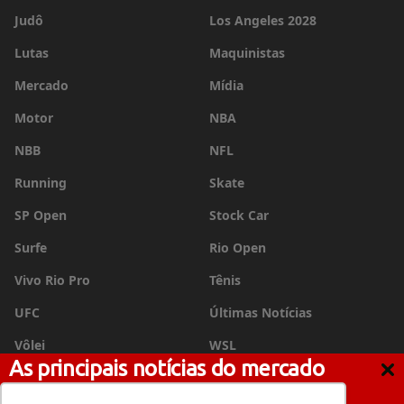
Judô
Los Angeles 2028
Lutas
Maquinistas
Mercado
Mídia
Motor
NBA
NBB
NFL
Running
Skate
SP Open
Stock Car
Surfe
Rio Open
Vivo Rio Pro
Tênis
UFC
Últimas Notícias
Vôlei
WSL
As principais notícias do mercado
esportivo no seu e-mail