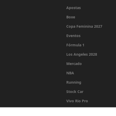
Apostas
Boxe
Copa Feminina 2027
Eventos
Fórmula 1
Los Angeles 2028
Mercado
NBA
Running
Stock Car
Vivo Rio Pro
Últimas Notícias