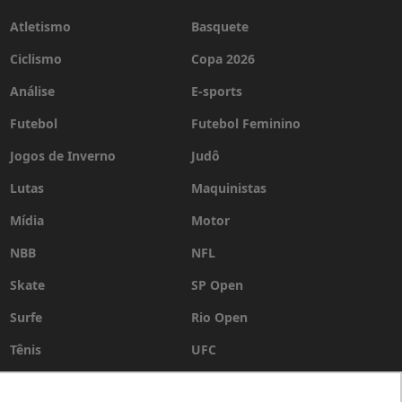
Atletismo
Basquete
Ciclismo
Copa 2026
Análise
E-sports
Futebol
Futebol Feminino
Jogos de Inverno
Judô
Lutas
Maquinistas
Mídia
Motor
NBB
NFL
Skate
SP Open
Surfe
Rio Open
Tênis
UFC
Vôlei
WSL