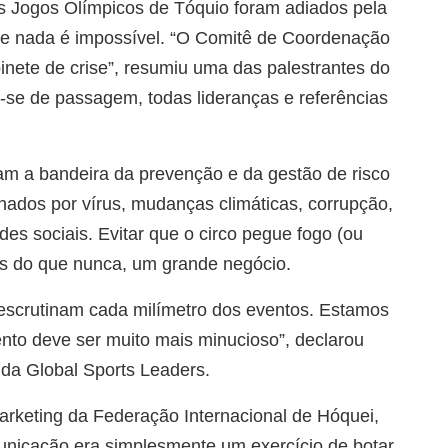
 os Jogos Olímpicos de Tóquio foram adiados pela
que nada é impossível. “O Comitê de Coordenação
nete de crise”, resumiu uma das palestrantes do
-se de passagem, todas lideranças e referências
am a bandeira da prevenção e da gestão de risco
nados por vírus, mudanças climáticas, corrupção,
es sociais. Evitar que o circo pegue fogo (ou
ais do que nunca, um grande negócio.
l escrutinam cada milímetro dos eventos. Estamos
ento deve ser muito mais minucioso”, declarou
da Global Sports Leaders.
arketing da Federação Internacional de Hóquei,
nicação era simplesmente um exercício de botar