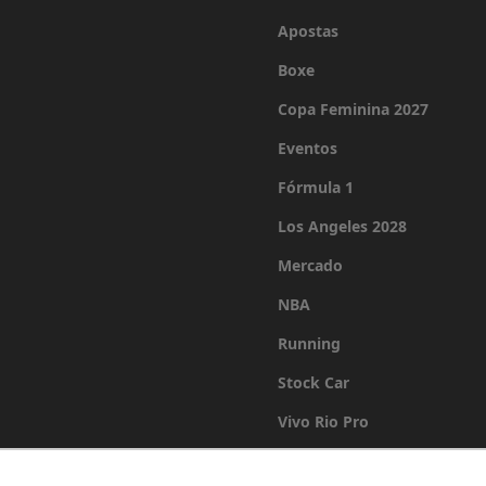
Apostas
Boxe
Copa Feminina 2027
Eventos
Fórmula 1
Los Angeles 2028
Mercado
NBA
Running
Stock Car
Vivo Rio Pro
Últimas Notícias