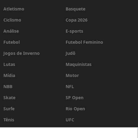
Atletismo
Basquete
Ciclismo
Copa 2026
Análise
E-sports
Futebol
Futebol Feminino
Jogos de Inverno
Judô
Lutas
Maquinistas
Mídia
Motor
NBB
NFL
Skate
SP Open
Surfe
Rio Open
Tênis
UFC
Vôlei
WSL