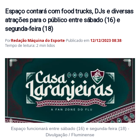
Espaço contará com food trucks, DJs e diversas
atrações para o público entre sábado (16) e
segunda-feira (18)
Por
Redação Máquina do Esporte
-
Publicado em
12/12/2023 08:38
-
Tempo de leitura: 2 min lidos
Espaço funcionará entre sábado (16) e segunda-feira (18) -
Divulgação / Fluminense