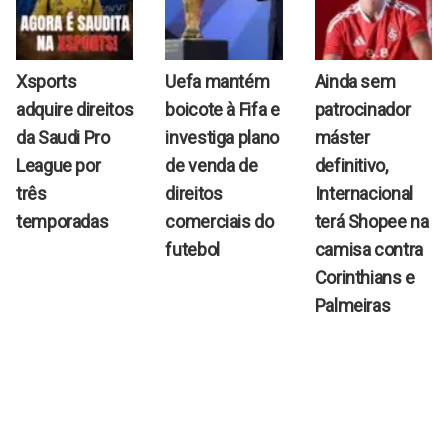
Xsports
Uefa mantém
Ainda sem
adquire direitos
boicote à Fifa e
patrocinador
da Saudi Pro
investiga plano
máster
League por
de venda de
definitivo,
três
direitos
Internacional
temporadas
comerciais do
terá Shopee na
futebol
camisa contra
Corinthians e
Palmeiras