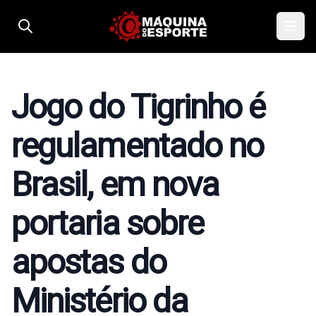
Pular para o conteúdo
Jogo do Tigrinho é
regulamentado no
Brasil, em nova
portaria sobre
apostas do
Ministério da