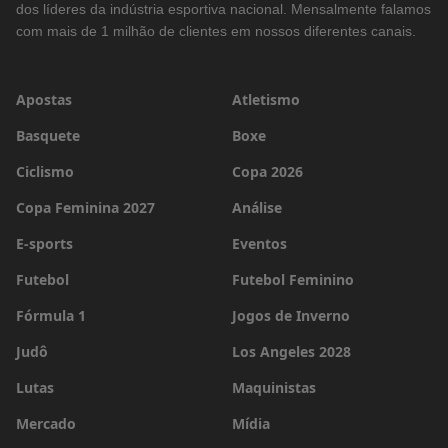
dos líderes da indústria esportiva nacional. Mensalmente falamos
com mais de 1 milhão de clientes em nossos diferentes canais.
Apostas
Atletismo
Basquete
Boxe
Ciclismo
Copa 2026
Copa Feminina 2027
Análise
E-sports
Eventos
Futebol
Futebol Feminino
Fórmula 1
Jogos de Inverno
Judô
Los Angeles 2028
Lutas
Maquinistas
Mercado
Mídia