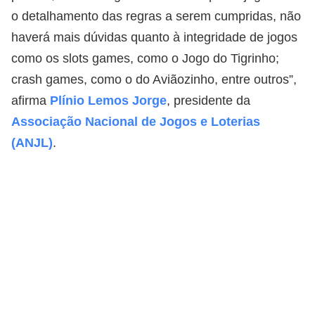
o detalhamento das regras a serem cumpridas, não
haverá mais dúvidas quanto à integridade de jogos
como os slots games, como o Jogo do Tigrinho;
crash games, como o do Aviãozinho, entre outros”,
afirma
Plínio Lemos Jorge
, presidente da
Associação Nacional de Jogos e Loterias
(ANJL)
.