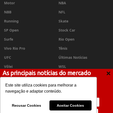
Motor
NBA
NBB
NFL
Running
Skate
SP Open
Stock Car
Surfe
Rio Open
Vivo Rio Pro
Tênis
UFC
Últimas Notícias
Vôlei
WSL
As principais notícias do mercado
esportivo no seu e-mail
Este site utiliza cookies para melhorar a
© 2005-2026 Máquina do Esporte. Criado por
shiftx
.
Assine a Máquina Expressa
navegação e adaptar conteúdo.
Anuncie
/
Institucional
/
Política de privacidade
Recusar Cookies
Aceitar Cookies