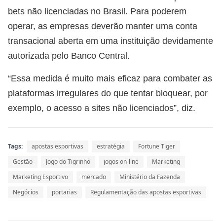
bets não licenciadas no Brasil. Para poderem
operar, as empresas deverão manter uma conta
transacional aberta em uma instituição devidamente
autorizada pelo Banco Central.
“Essa medida é muito mais eficaz para combater as
plataformas irregulares do que tentar bloquear, por
exemplo, o acesso a sites não licenciados”, diz.
Tags:
apostas esportivas
estratégia
Fortune Tiger
Gestão
Jogo do Tigrinho
jogos on-line
Marketing
Marketing Esportivo
mercado
Ministério da Fazenda
Negócios
portarias
Regulamentação das apostas esportivas