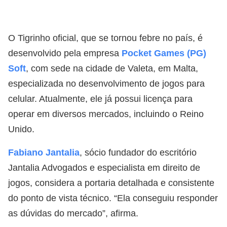
O Tigrinho oficial, que se tornou febre no país, é
desenvolvido pela empresa
Pocket Games (PG)
Soft
, com sede na cidade de Valeta, em Malta,
especializada no desenvolvimento de jogos para
celular. Atualmente, ele já possui licença para
operar em diversos mercados, incluindo o Reino
Unido.
Fabiano Jantalia
, sócio fundador do escritório
Jantalia Advogados e especialista em direito de
jogos, considera a portaria detalhada e consistente
do ponto de vista técnico. “Ela conseguiu responder
as dúvidas do mercado”, afirma.