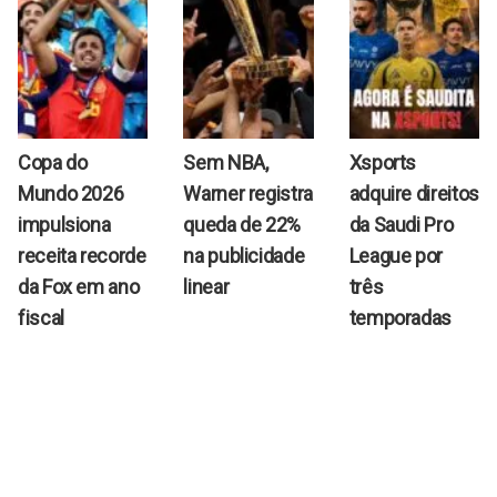
Copa do
Sem NBA,
Xsports
Mundo 2026
Warner registra
adquire direitos
impulsiona
queda de 22%
da Saudi Pro
receita recorde
na publicidade
League por
da Fox em ano
linear
três
fiscal
temporadas