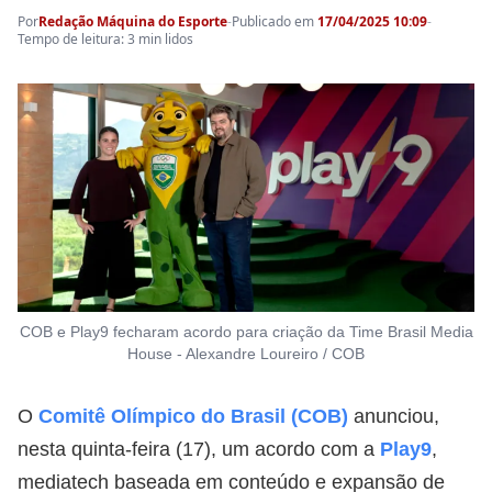
Por
Redação Máquina do Esporte
-
Publicado em
17/04/2025 10:09
-
Tempo de leitura: 3 min lidos
COB e Play9 fecharam acordo para criação da Time Brasil Media
House - Alexandre Loureiro / COB
O
Comitê Olímpico do Brasil (COB)
anunciou,
nesta quinta-feira (17), um acordo com a
Play9
,
mediatech baseada em conteúdo e expansão de